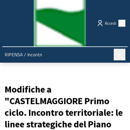
Regione Emilia-Romagna
Partecipazione
Menù
Accedi
Menù pr
RIPENSA
/
Incontri
Modifiche a
"CASTELMAGGIORE Primo
ciclo. Incontro territoriale: le
linee strategiche del Piano