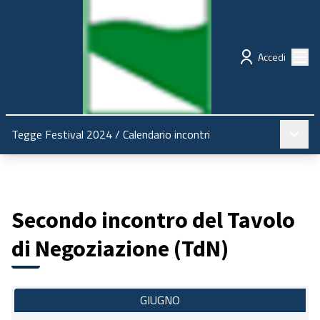
Regione Emilia-Romagna
Partecipazione
Menù
Accedi
Menù pr
Tegge Festival 2024
/
Calendario incontri
Secondo incontro del Tavolo
di Negoziazione (TdN)
GIUGNO