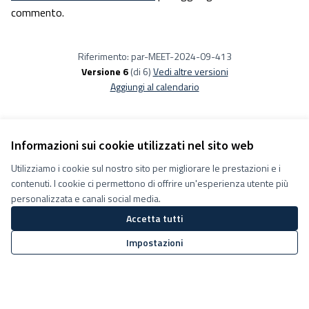
commento.
Riferimento: par-MEET-2024-09-413
Versione 6
(di 6)
vedi altre versioni
Aggiungi al calendario
Informazioni sui cookie utilizzati nel sito web
Utilizziamo i cookie sul nostro sito per migliorare le prestazioni e i
Termini e condizioni d''uso
contenuti. I cookie ci permettono di offrire un'esperienza utente più
Impostazioni Cookie
Decidiamo su Facebook
personalizzata e canali social media.
Decidiamo su YouTube
Accetta tutti
(Collegamento esterno)
(Collegamento esterno)
Impostazioni
Sito web creato con
software
Licenza Creative Commons
(Collegamento esterno)
libero
.
(Collegamento esterno)
(Collegamento esterno)