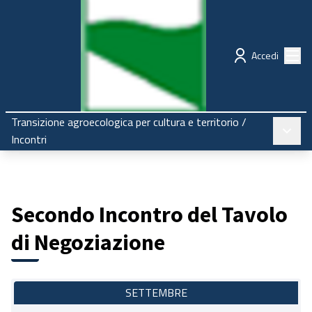
Regione Emilia-Romagna
Partecipazione
Menù
Accedi
Transizione agroecologica per cultura e territorio
/
Menù pr
Incontri
Secondo Incontro del Tavolo
di Negoziazione
SETTEMBRE