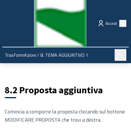
Regione Emilia-Romagna
Partecipazione
Menù
Accedi
Menù pr
TrasFormAzioni
/
8. TEMA AGGIUNTIVO 1
8.2 Proposta aggiuntiva
Comincia a comporre la proposta cliccando sul bottone
MODIFICARE PROPOSTA che trovi a destra.