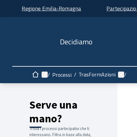
Regione Emilia-Romagna
Partecipazi
Decidiamo
Menù principale
Menù ut
/
/
TrasFormAzioni
/
Processi
Home
Serve una
mano?
Trova i processi partecipativi che ti
interessano. Filtra in base alla data,