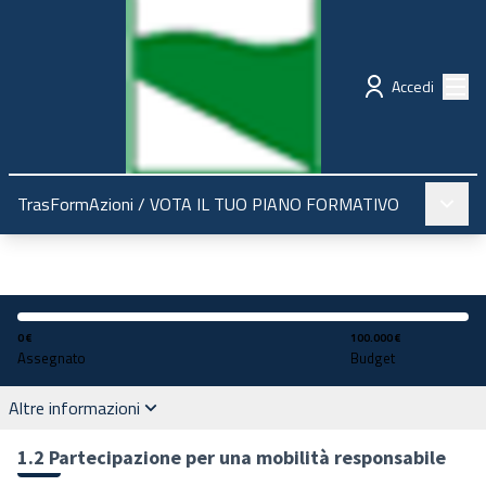
Regione Emilia-Romagna
Partecipazione
Menù
Accedi
Menù pr
TrasFormAzioni
/
VOTA IL TUO PIANO FORMATIVO
0 €
100.000 €
Assegnato
Budget
Altre informazioni
1.2 Partecipazione per una mobilità responsabile