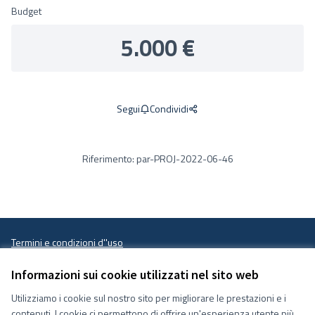
Budget
5.000 €
Condividi
Segui
Riferimento: par-PROJ-2022-06-46
Termini e condizioni d''uso
Impostazioni Cookie
Decidiamo su Facebook
Decidiamo su YouTube
Informazioni sui cookie utilizzati nel sito web
(Collegamento esterno)
(Collegamento esterno)
Utilizziamo i cookie sul nostro sito per migliorare le prestazioni e i
contenuti. I cookie ci permettono di offrire un'esperienza utente più