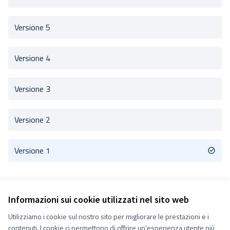
Versione 5
Versione 4
Versione 3
Versione 2
Versione 1
Informazioni sui cookie utilizzati nel sito web
Utilizziamo i cookie sul nostro sito per migliorare le prestazioni e i
Termini e condizioni d''uso
contenuti. I cookie ci permettono di offrire un'esperienza utente più
Impostazioni Cookie