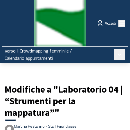
Regione Emilia-Romagna
Partecipazione
Menù
Accedi
Verso il Crowdmapping femminile
/
Menù pr
Calendario appuntamenti
Modifiche a "Laboratorio 04 |
“Strumenti per la
mappatura”"
Martina Pestarino - Staff Fuoriclasse