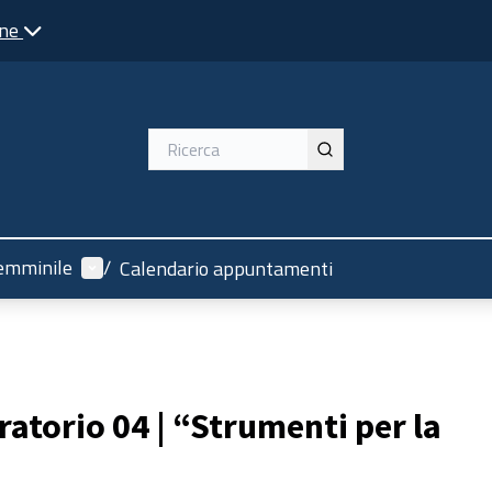
one
Menù utente
emminile
/
Calendario appuntamenti
atorio 04 | “Strumenti per la