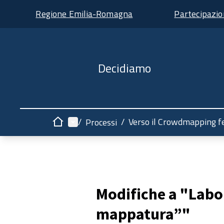
Regione Emilia-Romagna
Partecipazi
Decidiamo
Menù principale
/
/
Verso il Crowdmapping f
Processi
Home
Modifiche a "Labor
mappatura”"