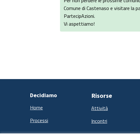
Per non perdere le prossime comunica
Comune di Castenaso e visitare la pa
PartecipAzioni.
Vi aspettiamo!
Decidiamo
Risorse
Home
Attività
Processi
Incontri