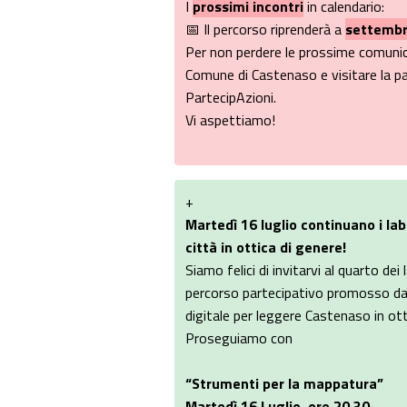
I
prossimi incontri
in calendario:
📅 Il percorso riprenderà a
settemb
Per non perdere le prossime comunica
Comune di Castenaso e visitare la pa
PartecipAzioni.
Vi aspettiamo!
+
Martedì 16 luglio continuano i lab
città in ottica di genere!
Siamo felici di invitarvi al quarto de
percorso partecipativo promosso da
digitale per leggere Castenaso in ott
Proseguiamo con
“Strumenti per la mappatura”
Martedì 16 Luglio, ore 20.30