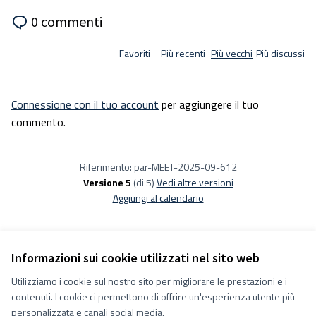
0 commenti
Favoriti
Più recenti
Più vecchi
Più discussi
Connessione con il tuo account
per aggiungere il tuo
commento.
Riferimento: par-MEET-2025-09-612
Versione 5
(di 5)
vedi altre versioni
Aggiungi al calendario
Informazioni sui cookie utilizzati nel sito web
Utilizziamo i cookie sul nostro sito per migliorare le prestazioni e i
Termini e condizioni d''uso
contenuti. I cookie ci permettono di offrire un'esperienza utente più
Impostazioni Cookie
Decidiamo su Facebook
personalizzata e canali social media.
Decidiamo su YouTube