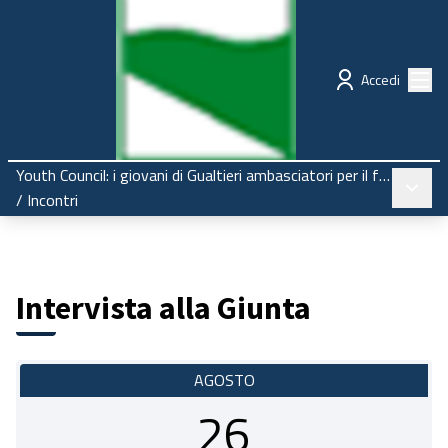
Regione Emilia-Romagna
Partecipazione
Menù
Accedi
Youth Council: i giovani di Gualtieri ambasciatori per il futuro
Menù pr
/
Incontri
Intervista alla Giunta
AGOSTO
26