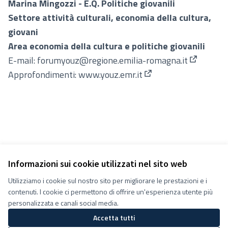
Marina Mingozzi - E.Q. Politiche giovanili
Settore attività culturali, economia della cultura,
giovani
Area economia della cultura e politiche giovanili
E-mail:
forumyouz@regione.emilia-romagna.it
(Apre in u
Approfondimenti:
www.youz.emr.it
(Collegamento estern
Informazioni sui cookie utilizzati nel sito web
Utilizziamo i cookie sul nostro sito per migliorare le prestazioni e i
Termini e condizioni d''uso
contenuti. I cookie ci permettono di offrire un'esperienza utente più
Impostazioni Cookie
Decidiamo su Facebook
personalizzata e canali social media.
Decidiamo su YouTube
Accetta tutti
(Collegamento esterno)
(Collegamento esterno)