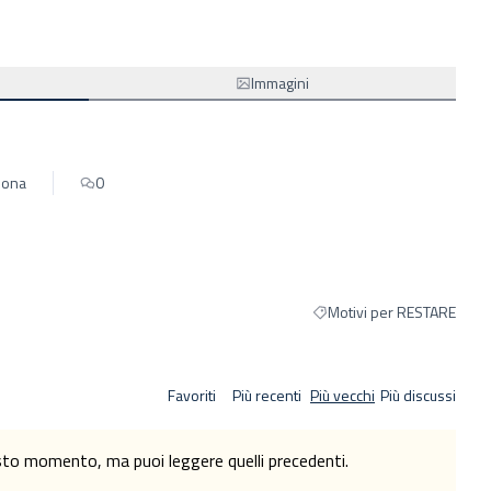
Immagini
sona
0
Motivi per RESTARE
Filtra i risultati per catego
Favoriti
Più recenti
Più vecchi
Più discussi
esto momento, ma puoi leggere quelli precedenti.