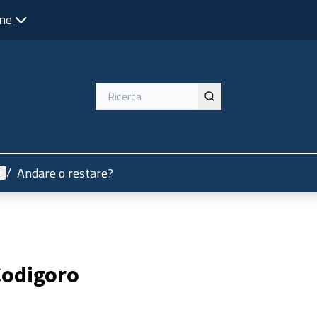
one
enù utente
/
Andare o restare?
Codigoro