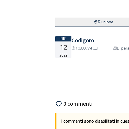
Riunione
DIC
Codigoro
12
10:00 AM CET
Di per
2023
0 commenti
I commenti sono disabilitati in qu