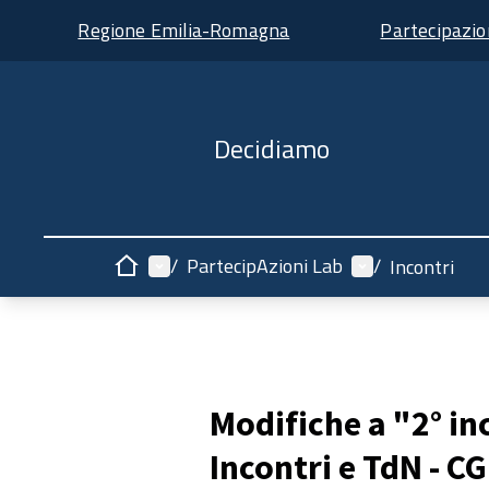
Regione Emilia-Romagna
Partecipazi
Decidiamo
Menù principale
Menù utente
/
PartecipAzioni Lab
/
Incontri
Home
Modifiche a "2° in
Incontri e TdN - C