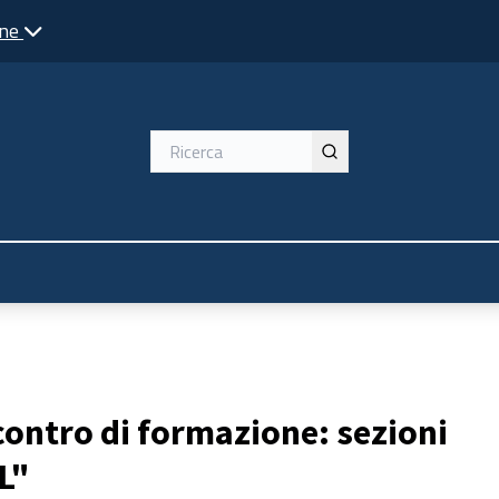
one
contro di formazione: sezioni
GL"