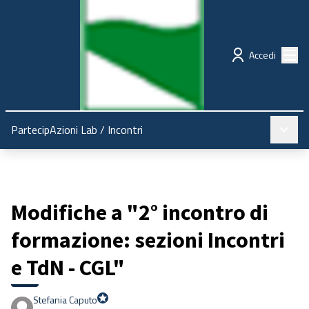
Regione Emilia-Romagna
Partecipazione
Menù
Accedi
Menù pr
PartecipAzioni Lab
/
Incontri
Modifiche a "2° incontro di
formazione: sezioni Incontri
e TdN - CGL"
Stefania Caputo