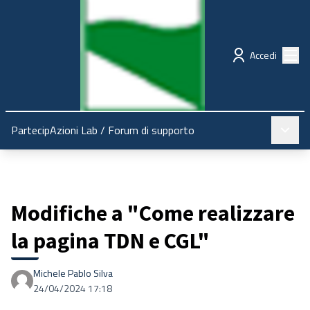
Regione Emilia-Romagna
Partecipazione
Menù
Accedi
Menù pr
PartecipAzioni Lab
/
Forum di supporto
Modifiche a "Come realizzare
la pagina TDN e CGL"
Michele Pablo Silva
24/04/2024 17:18