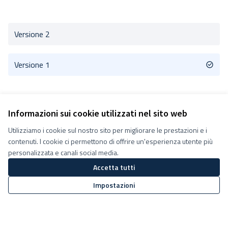
Versione 2
Versione 1
Informazioni sui cookie utilizzati nel sito web
Utilizziamo i cookie sul nostro sito per migliorare le prestazioni e i
Termini e condizioni d''uso
contenuti. I cookie ci permettono di offrire un'esperienza utente più
Impostazioni Cookie
Decidiamo su Facebook
personalizzata e canali social media.
Decidiamo su YouTube
Accetta tutti
(Collegamento esterno)
(Collegamento esterno)
Impostazioni
Sito web creato con
software
Licenza Creative Commons
(Collegamento esterno)
libero
.
(Collegamento esterno)
(Collegamento esterno)