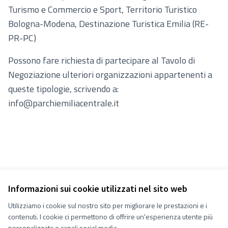
Turismo e Commercio e Sport, Territorio Turistico
Bologna-Modena, Destinazione Turistica Emilia (RE-
PR-PC)
Possono fare richiesta di partecipare al Tavolo di
Negoziazione ulteriori organizzazioni appartenenti a
queste tipologie, scrivendo a:
info@parchiemiliacentrale.it
Informazioni sui cookie utilizzati nel sito web
Utilizziamo i cookie sul nostro sito per migliorare le prestazioni e i
Termini e condizioni d''uso
contenuti. I cookie ci permettono di offrire un'esperienza utente più
Impostazioni Cookie
Decidiamo su Facebook
personalizzata e canali social media.
Decidiamo su YouTube