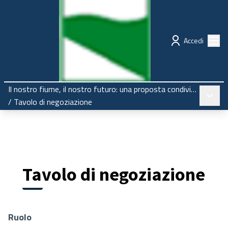
Regione Emilia-Romagna
Partecipazione
Menù
Accedi
Il nostro fiume, il nostro futuro: una proposta condivisa per il Secchia
Menù pr
/
Tavolo di negoziazione
Tavolo di negoziazione
Ruolo