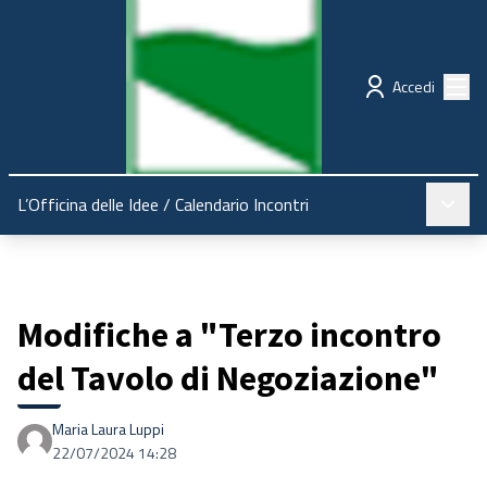
Regione Emilia-Romagna
Partecipazione
Menù
Accedi
Menù pr
L’Officina delle Idee
/
Calendario Incontri
Modifiche a "Terzo incontro
del Tavolo di Negoziazione"
Maria Laura Luppi
22/07/2024 14:28