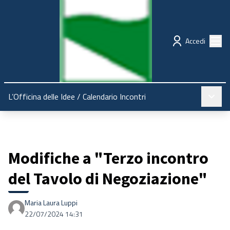
Regione Emilia-Romagna
Partecipazione
Menù
Accedi
Menù pr
L’Officina delle Idee
/
Calendario Incontri
Modifiche a "Terzo incontro
del Tavolo di Negoziazione"
Maria Laura Luppi
22/07/2024 14:31