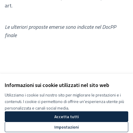
art.
Le ulteriori proposte emerse sono indicate nel DocPP
finale
Informazioni sui cookie utilizzati nel sito web
Utilizziamo i cookie sul nostro sito per migliorare le prestazioni e i
Termini e condizioni d''uso
contenuti. I cookie ci permettono di offrire un'esperienza utente più
Impostazioni Cookie
Decidiamo su Facebook
personalizzata e canali social media.
Decidiamo su YouTube
Accetta tutti
(Collegamento esterno)
(Collegamento esterno)
Impostazioni