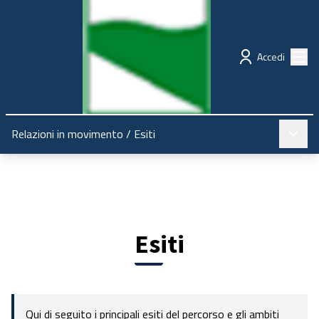
Regione Emilia-Romagna
Partecipazione
Menù
Accedi
Menù pr
Relazioni in movimento
/
Esiti
Esiti
Qui di seguito i principali esiti del percorso e gli ambiti