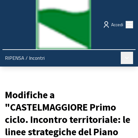
Regione Emilia-Romagna
Partecipazione
Menù
Accedi
Menù pr
RIPENSA
/
Incontri
Modifiche a
"CASTELMAGGIORE Primo
ciclo. Incontro territoriale: le
linee strategiche del Piano