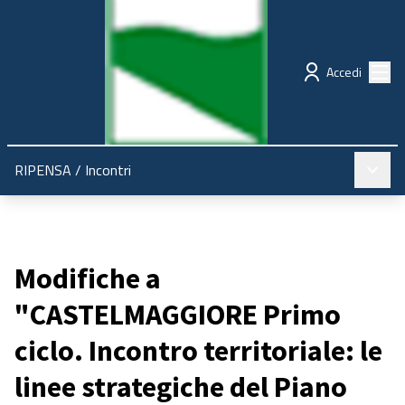
Regione Emilia-Romagna
Partecipazione
Menù
Accedi
Menù pr
RIPENSA
/
Incontri
Modifiche a
"CASTELMAGGIORE Primo
ciclo. Incontro territoriale: le
linee strategiche del Piano