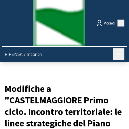
Regione Emilia-Romagna
Partecipazione
Menù
Accedi
Menù pr
RIPENSA
/
Incontri
Modifiche a
"CASTELMAGGIORE Primo
ciclo. Incontro territoriale: le
linee strategiche del Piano