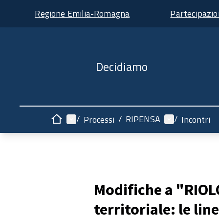
Regione Emilia-Romagna
Partecipazi
Decidiamo
Menù principale
Menù utente
/
/
RIPENSA
/
Processi
Incontri
Home
Modifiche a "RIOL
territoriale: le li