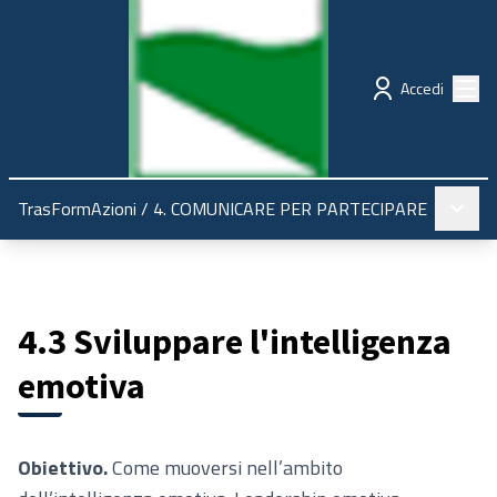
Regione Emilia-Romagna
Partecipazione
Menù
Accedi
Menù pr
TrasFormAzioni
/
4. COMUNICARE PER PARTECIPARE
4.3 Sviluppare l'intelligenza
emotiva
Obiettivo.
Come muoversi nell’ambito