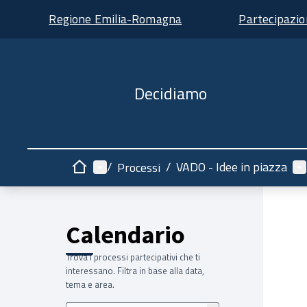
Regione Emilia-Romagna
Partecipazi
Decidiamo
Menù principale
Me
/
/
VADO - Idee in piazza
Processi
Home
Calendario
Trova i processi partecipativi che ti
interessano. Filtra in base alla data,
tema e area.