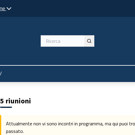
one
nù utente
/
5 riunioni
Attualmente non vi sono incontri in programma, ma qui puoi trova
passato.