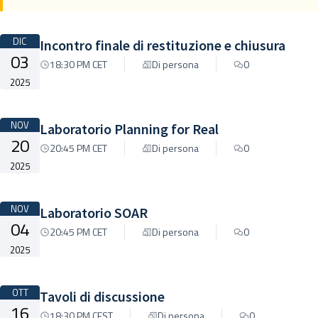
DIC
Incontro finale di restituzione e chiusura
03
18:30 PM CET
Di persona
0
2025
NOV
Laboratorio Planning for Real
20
20:45 PM CET
Di persona
0
2025
NOV
Laboratorio SOAR
04
20:45 PM CET
Di persona
0
2025
OTT
Tavoli di discussione
16
18:30 PM CEST
Di persona
0