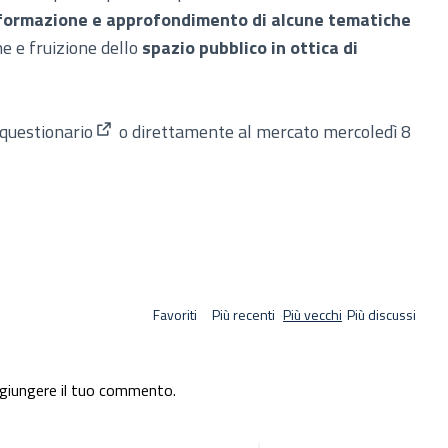
i formazione e approfondimento di alcune tematiche
ne e fruizione dello
spazio pubblico in ottica di
 questionario
o direttamente al mercato mercoledì 8
(Apre in una nuova scheda)
Favoriti
Più recenti
Più vecchi
Più discussi
giungere il tuo commento.