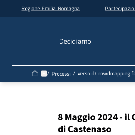
Regione Emilia-Romagna
Partecipazi
Decidiamo
Menù principale
/
/
Verso il Crowdmapping f
Processi
Home
8 Maggio 2024 - i
di Castenaso