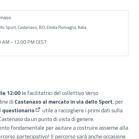
enaso
llo Sport, Castenaso, BO, Emilia Romagna, Italia
0 AM
-
12:00 PM CEST
lle 12:00
le facilitatrici del collettivo Verso
dine di
Castenaso al mercato in via dello Sport
, per
l
questionario
utile a raccogliere i primi dati sulla
(Apre in una nuova scheda)
 Castenaso da un punto di vista di genere.
ento fondamentale per aiutare a costruire assieme alla
percorso partecipativo! Il percorso sarà anche occasione