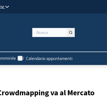
one
Menù utente
emminile
/
Calendario appuntamenti
l Crowdmapping va al Mercato