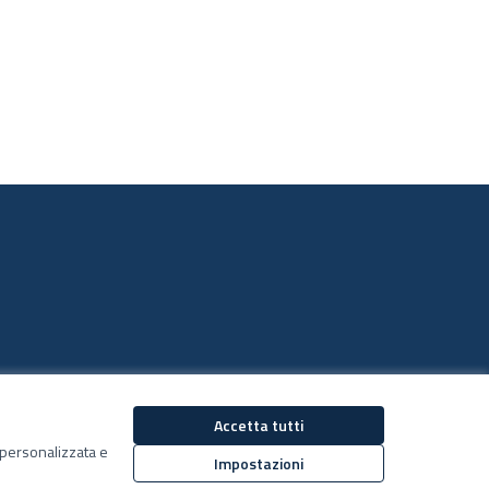
Accetta tutti
Decidiamo su Facebook
Decidiamo su YouTub
ù personalizzata e
(Collegamento esterno)
(Collegamento estern
Impostazioni