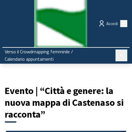
Regione Emilia-Romagna
Partecipazione
Menù
Accedi
Verso il Crowdmapping femminile
/
Menù pr
Calendario appuntamenti
Evento | “Città e genere: la
nuova mappa di Castenaso si
racconta”