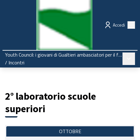
Regione Emilia-Romagna
Partecipazione
Menù
Accedi
Youth Council: i giovani di Gualtieri ambasciatori per il futuro
Menù pr
/
Incontri
2° laboratorio scuole
superiori
OTTOBRE