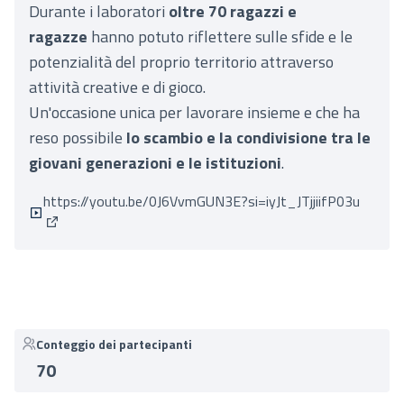
Durante i laboratori
oltre 70 ragazzi e
ragazze
hanno potuto riflettere sulle sfide e le
potenzialità del proprio territorio attraverso
attività creative e di gioco.
Un'occasione unica per lavorare insieme e che ha
reso possibile
lo scambio e la condivisione tra le
giovani generazioni e le istituzioni
.
https://youtu.be/0J6VvmGUN3E?si=iyJt_JTjjiifP03u
(Collegamento esterno)
Conteggio dei partecipanti
70