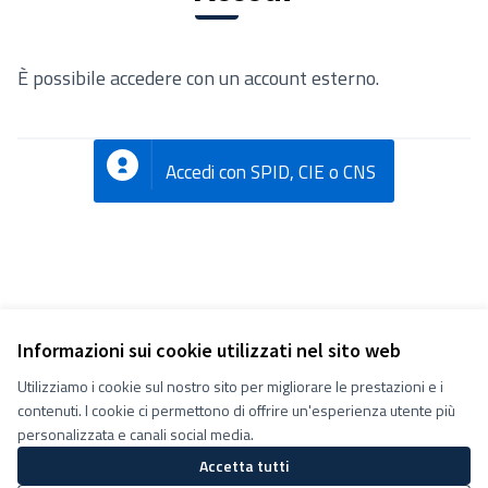
È possibile accedere con un account esterno.
Accedi con SPID, CIE o CNS
Informazioni sui cookie utilizzati nel sito web
Utilizziamo i cookie sul nostro sito per migliorare le prestazioni e i
Termini e condizioni d''uso
contenuti. I cookie ci permettono di offrire un'esperienza utente più
Impostazioni Cookie
Decidiamo su Facebook
personalizzata e canali social media.
Decidiamo su YouTube
Accetta tutti
(Collegamento esterno)
(Collegamento esterno)