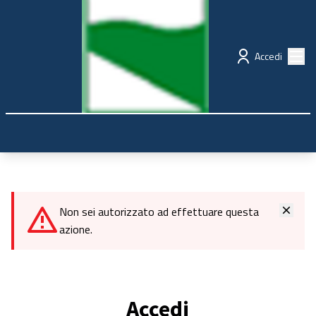
Regione Emilia-Romagna
Partecipazione
Menù
Accedi
Non sei autorizzato ad effettuare questa
azione.
Accedi