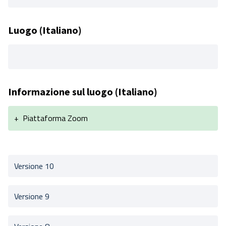
Luogo (Italiano)
Informazione sul luogo (Italiano)
+
Piattaforma Zoom
Versione 10
Versione 9