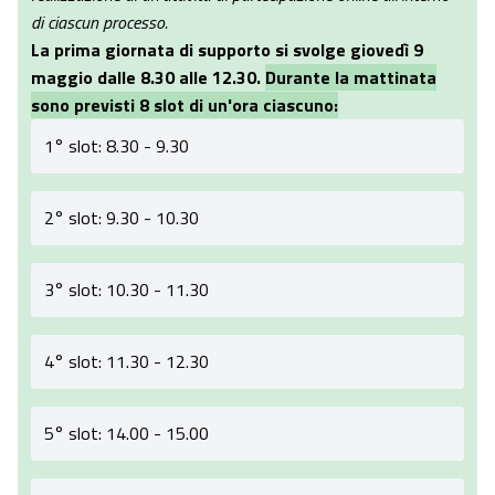
di ciascun processo.
La prima giornata di supporto si svolge giovedì 9
maggio dalle 8.30 alle 12.30.
Durante la mattinata
sono previsti 8 slot di un'ora ciascuno:
1° slot: 8.30 - 9.30
2° slot: 9.30 - 10.30
3° slot: 10.30 - 11.30
4° slot: 11.30 - 12.30
5° slot: 14.00 - 15.00