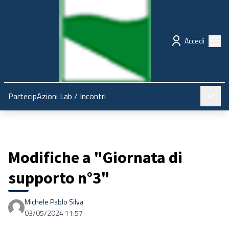
Regione Emilia-Romagna
Partecipazione
Menù
Accedi
Menù pr
PartecipAzioni Lab
/
Incontri
Modifiche a "Giornata di
supporto n°3"
Michele Pablo Silva
03/05/2024 11:57