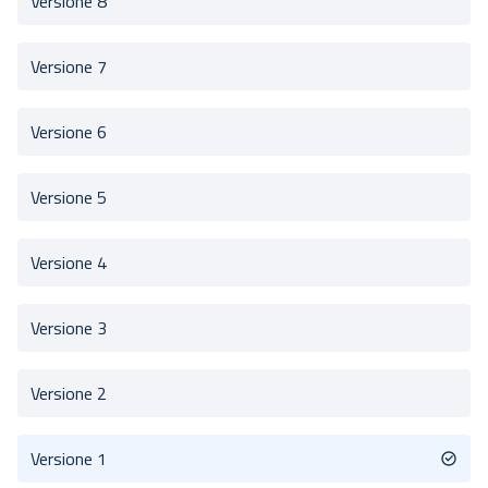
Versione 8
Versione 7
Versione 6
Versione 5
Versione 4
Versione 3
Versione 2
Versione 1