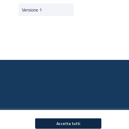
Versione 1
Accetta tutti
Decidiamo su Facebook
Decidiamo su YouTub