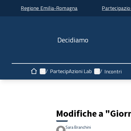
Regione Emilia-Romagna
Partecipazi
Decidiamo
Menù principale
Menù utente
/
PartecipAzioni Lab
/
Incontri
Home
Modifiche a "Gior
Sara Branchini