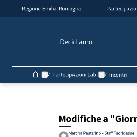
Regione Emilia-Romagna
Partecipazi
Decidiamo
Menù principale
Menù utente
/
PartecipAzioni Lab
/
Incontri
Home
Modifiche a "Gior
Martina Pestarino - Staff Fuoriclasse