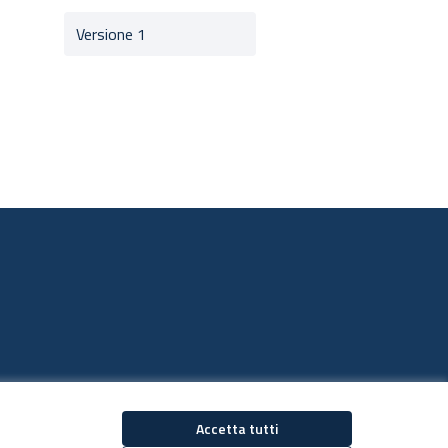
Versione 1
Accetta tutti
Decidiamo su Facebook
Decidiamo su YouTub