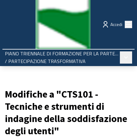
Regione Emilia-Romagna
Partecipazione
Menù
Accedi
PIANO TRIENNALE DI FORMAZIONE PER LA PARTECIPAZIONE 2025-2027
Menù pr
/
PARTECIPAZIONE TRASFORMATIVA
Modifiche a "CTS101 -
Tecniche e strumenti di
indagine della soddisfazione
degli utenti"