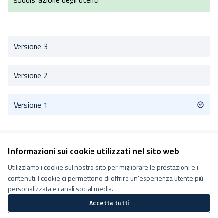
soddisfazione degli utenti
Versione 3
Versione 2
Versione 1
Informazioni sui cookie utilizzati nel sito web
Utilizziamo i cookie sul nostro sito per migliorare le prestazioni e i
Termini e condizioni d''uso
contenuti. I cookie ci permettono di offrire un'esperienza utente più
Impostazioni Cookie
Decidiamo su Facebook
personalizzata e canali social media.
Decidiamo su YouTube
Accetta tutti
(Collegamento esterno)
(Collegamento esterno)