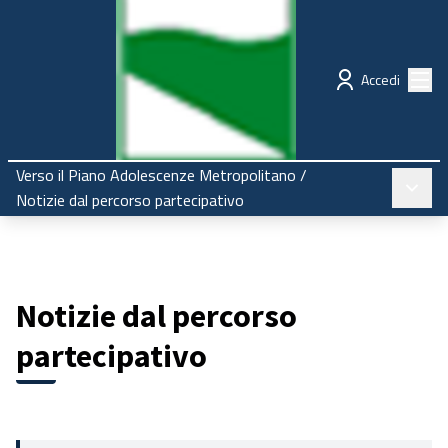
Regione Emilia-Romagna
Partecipazione
Menù
Accedi
Verso il Piano Adolescenze Metropolitano
/
Menù pr
Notizie dal percorso partecipativo
Notizie dal percorso
partecipativo