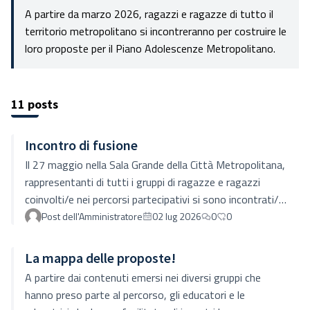
A partire da marzo 2026, ragazzi e ragazze di tutto il
territorio metropolitano si incontreranno per costruire le
loro proposte per il Piano Adolescenze Metropolitano.
11 posts
Incontro di fusione
Il 27 maggio nella Sala Grande della Città Metropolitana,
rappresentanti di tutti i gruppi di ragazze e ragazzi
coinvolti/e nei percorsi partecipativi si sono incontrati/e
per definire insieme le priorità da portare al Piano
Post dell'Amministratore
02 lug 2026
0
0
Adolescenze Metropolitano. Sono state presentate e
condivise tutte le proposte emerse, sono stati
La mappa delle proposte!
presentati i risultati del questionario raccolto dalla
A partire dai contenuti emersi nei diversi gruppi che
Consulta studentesca e dopo una riflessione condivisa
hanno preso parte al percorso, gli educatori e le
si sono votate le proposte prioritarie per ciascuno/a.