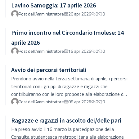
Lavino Samoggia: 17 aprile 2026
Post dell'Amministratore
20 apr 2026
0
0
Primo incontro nel Circondario Imolese: 14
aprile 2026
Post dell'Amministratore
16 apr 2026
0
0
Avvio dei percorsi territoriali
Prendono avvio nella terza settimana di aprile, i percorsi
territoriali con i gruppi di ragazze e ragazzi che
contribuiranno con le loro proposte alla elaborazione del
Piano Adolescenze metropolitano.In particolare
Post dell'Amministratore
08 apr 2026
0
0
partiranno i primi incontri in quattro distretti: Circondario
imolese (13 aprile), Città di Bologna (14 aprile), Savena
Ragazze e ragazzi in ascolto dei/delle pari
Idice (15 aprile) e Reno Lavino Samoggia (15 aprile).I
Ha preso avvio il 16 marzo la partecipazione della
ragazzi e le ragazze in questo primo appuntamento si
Consulta studentesca metropolitana alla elaborazione