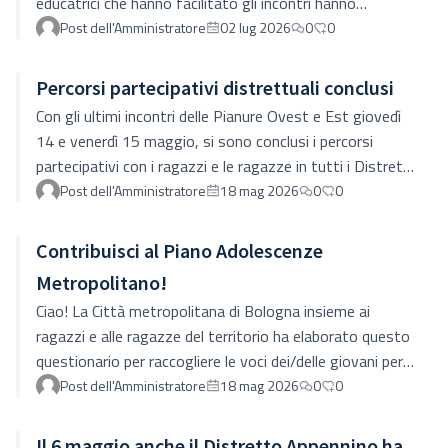
educatrici che hanno facilitato gli incontri hanno
realizzato questa bellissima mappa come strumento di
Post dell'Amministratore
02 lug 2026
0
0
lavoro per l'incontro di fusione delle proposte dei ragazzi
e delle ragazze per il Piano Adolescenze Metropolitano.
Percorsi partecipativi distrettuali conclusi
Con gli ultimi incontri delle Pianure Ovest e Est giovedì
14 e venerdì 15 maggio, si sono conclusi i percorsi
partecipativi con i ragazzi e le ragazze in tutti i Distretti.
Ci prepariamo alla convergenza delle proposte emerse
Post dell'Amministratore
18 mag 2026
0
0
prevista per il 27 maggio!
Contribuisci al Piano Adolescenze
Metropolitano!
Ciao! La Città metropolitana di Bologna insieme ai
ragazzi e alle ragazze del territorio ha elaborato questo
questionario per raccogliere le voci dei/delle giovani per
costruire il nuovo Piano Adolescenze Metropolitano.Le
Post dell'Amministratore
18 mag 2026
0
0
tue risposte aiuteranno a prendere decisioni volte al
benessere di tutti/e i/le giovani che vivono nel nostro
Il 6 maggio anche il Distretto Appennino ha