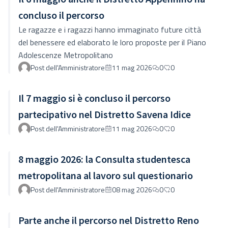
territorio.Lo trovi qui:
concluso il percorso
https://forms.gle/KgTv1qxhNfacFRhf6Grazie per il tuo
Le ragazze e i ragazzi hanno immaginato future città
contributo!
del benessere ed elaborato le loro proposte per il Piano
Adolescenze Metropolitano
Post dell'Amministratore
11 mag 2026
0
0
Il 7 maggio si è concluso il percorso
partecipativo nel Distretto Savena Idice
Post dell'Amministratore
11 mag 2026
0
0
8 maggio 2026: la Consulta studentesca
metropolitana al lavoro sul questionario
Post dell'Amministratore
08 mag 2026
0
0
Parte anche il percorso nel Distretto Reno