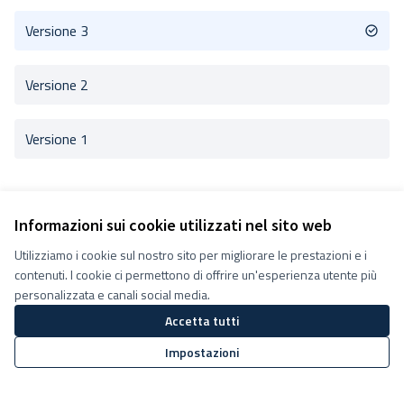
Versione 3
Versione 2
Versione 1
Informazioni sui cookie utilizzati nel sito web
Utilizziamo i cookie sul nostro sito per migliorare le prestazioni e i
Termini e condizioni d''uso
contenuti. I cookie ci permettono di offrire un'esperienza utente più
Impostazioni Cookie
Decidiamo su Facebook
personalizzata e canali social media.
Decidiamo su YouTube
Accetta tutti
(Collegamento esterno)
(Collegamento esterno)
Impostazioni
Sito web creato con
software
Licenza Creative Commons
(Collegamento esterno)
libero
.