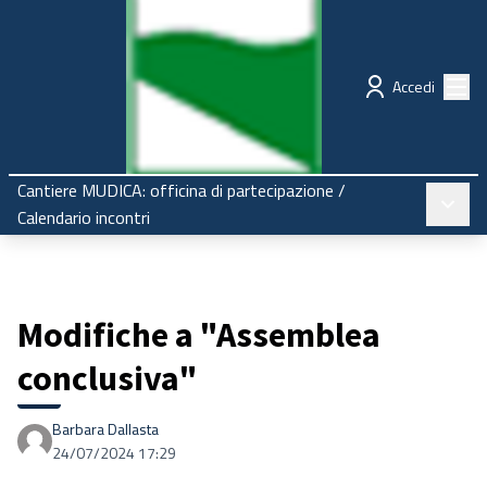
Regione Emilia-Romagna
Partecipazione
Menù
Accedi
Cantiere MUDICA: officina di partecipazione
/
Menù pr
Calendario incontri
Modifiche a "Assemblea
conclusiva"
Barbara Dallasta
24/07/2024 17:29