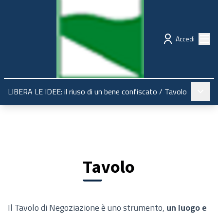
Regione Emilia-Romagna
Partecipazione
Menù
Accedi
Menù pr
LIBERA LE IDEE: il riuso di un bene confiscato
/
Tavolo
Tavolo
Il Tavolo di Negoziazione è uno strumento,
un luogo e