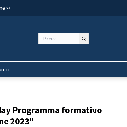
one
ente
ontri
oday Programma formativo
one 2023"