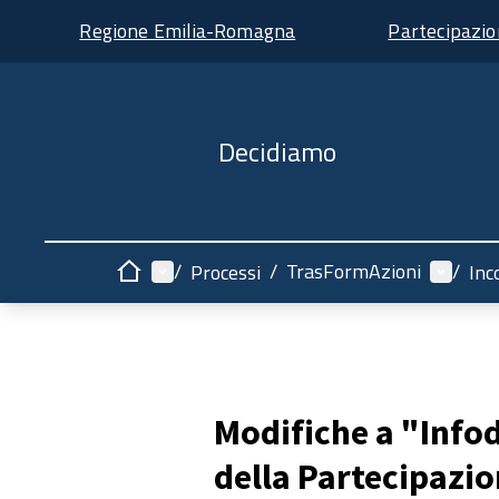
Regione Emilia-Romagna
Partecipazi
Decidiamo
Menù principale
Menù ut
/
/
TrasFormAzioni
/
Processi
Inc
Home
Modifiche a "Inf
della Partecipazi