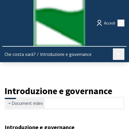
Regione Emilia-Romagna
Partecipazione
Menù
Accedi
Menù pr
Che costa sarà?
/
Introduzione e governance
Introduzione e governance
Document index
Introduzione e governance