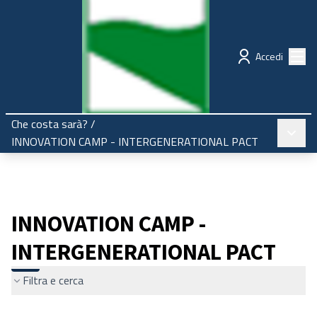
Regione Emilia-Romagna
Partecipazione
Menù
Accedi
Che costa sarà?
/
Menù pr
INNOVATION CAMP - INTERGENERATIONAL PACT
INNOVATION CAMP -
INTERGENERATIONAL PACT
Filtra e cerca