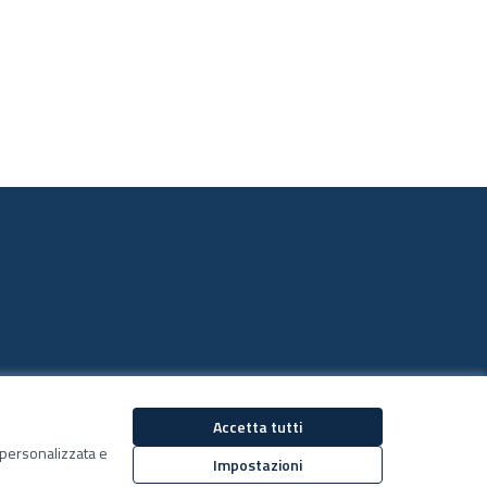
Accetta tutti
Decidiamo su Facebook
Decidiamo su YouTub
ù personalizzata e
(Collegamento esterno)
(Collegamento estern
Impostazioni