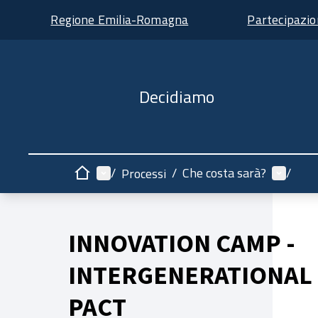
Regione Emilia-Romagna
Partecipazi
Decidiamo
Menù principale
Menù ut
/
/
Che costa sarà?
/
Processi
Home
INNOVATION CAMP -
INTERGENERATIONAL
PACT