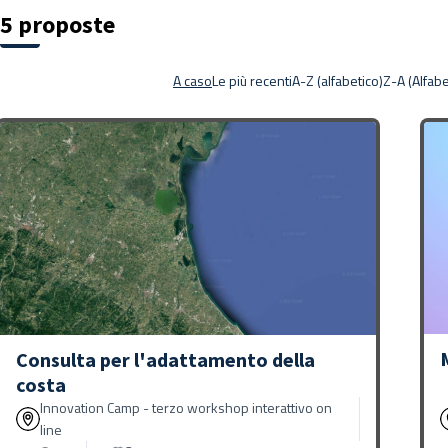
5 proposte
A caso
Le più recenti
A-Z (alfabetico)
Z-A (Alfabe
Consulta per l'adattamento della
costa
Innovation Camp - terzo workshop interattivo on
line