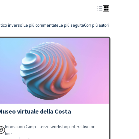
tico inverso)
Le più commentate
Le più seguite
Con più autori
Museo virtuale della Costa
Innovation Camp - terzo workshop interattivo on
line