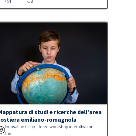
1
3
Mappatura di studi e ricerche dell'area
costiera emiliano-romagnola
Innovation Camp - terzo workshop interattivo on
line