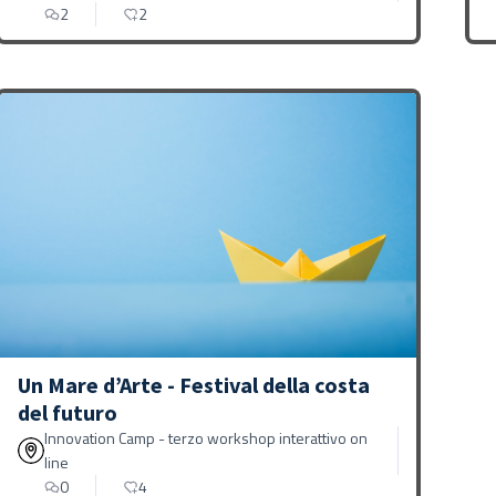
2
2
Un Mare d’Arte - Festival della costa
del futuro
Innovation Camp - terzo workshop interattivo on
line
0
4