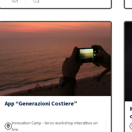
1
3
App “Generazioni Costiere”
Innovation Camp - terzo workshop interattivo on
line