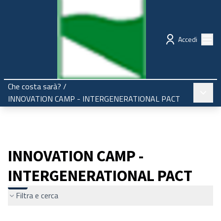
Regione Emilia-Romagna
Partecipazione
Menù
Accedi
Che costa sarà?
/
Menù pr
INNOVATION CAMP - INTERGENERATIONAL PACT
INNOVATION CAMP -
INTERGENERATIONAL PACT
Filtra e cerca