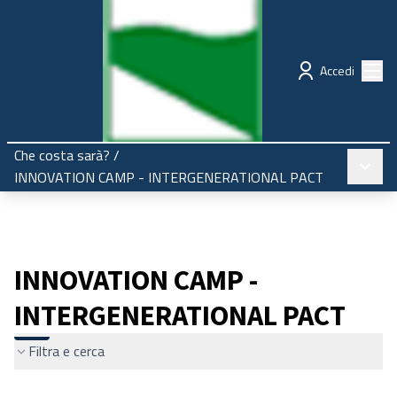
Regione Emilia-Romagna
Partecipazione
Menù
Accedi
Che costa sarà?
/
Menù pr
INNOVATION CAMP - INTERGENERATIONAL PACT
INNOVATION CAMP -
INTERGENERATIONAL PACT
Filtra e cerca