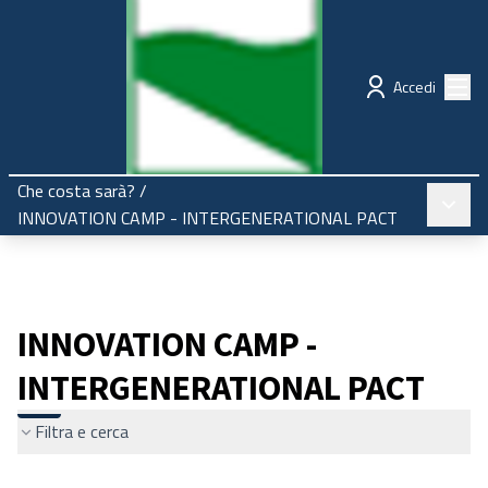
Regione Emilia-Romagna
Partecipazione
Menù
Accedi
Che costa sarà?
/
Menù pr
INNOVATION CAMP - INTERGENERATIONAL PACT
INNOVATION CAMP -
INTERGENERATIONAL PACT
Filtra e cerca