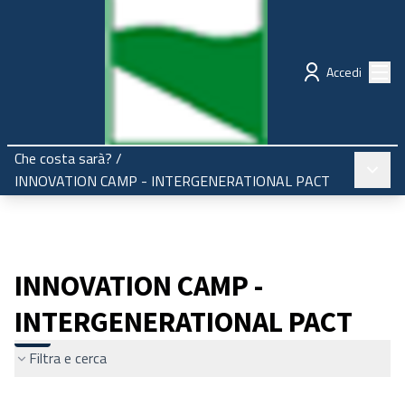
Regione Emilia-Romagna
Partecipazione
Menù
Accedi
Che costa sarà?
/
Menù pr
INNOVATION CAMP - INTERGENERATIONAL PACT
INNOVATION CAMP -
INTERGENERATIONAL PACT
Filtra e cerca