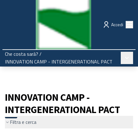
Regione Emilia-Romagna
Partecipazione
Menù
Accedi
Che costa sarà?
/
Menù pr
INNOVATION CAMP - INTERGENERATIONAL PACT
INNOVATION CAMP -
INTERGENERATIONAL PACT
Filtra e cerca