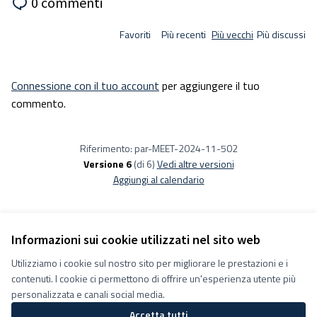
0 commenti
Favoriti
Più recenti
Più vecchi
Più discussi
Connessione con il tuo account
per aggiungere il tuo
commento.
Riferimento: par-MEET-2024-11-502
Versione 6
(di 6)
vedi altre versioni
Aggiungi al calendario
Informazioni sui cookie utilizzati nel sito web
Utilizziamo i cookie sul nostro sito per migliorare le prestazioni e i
Termini e condizioni d''uso
contenuti. I cookie ci permettono di offrire un'esperienza utente più
Impostazioni Cookie
Decidiamo su Facebook
personalizzata e canali social media.
Decidiamo su YouTube
Accetta tutti
(Collegamento esterno)
(Collegamento esterno)