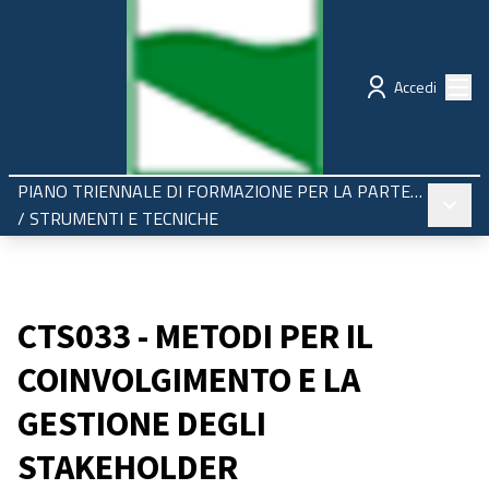
Regione Emilia-Romagna
Partecipazione
Menù
Accedi
PIANO TRIENNALE DI FORMAZIONE PER LA PARTECIPAZIONE 2025-2027
Menù pr
/
STRUMENTI E TECNICHE
CTS033 - METODI PER IL
COINVOLGIMENTO E LA
GESTIONE DEGLI
STAKEHOLDER