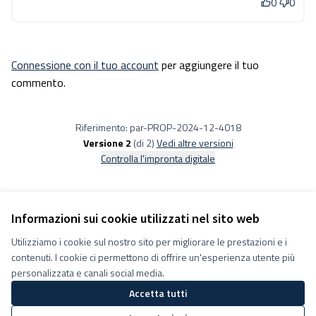
0
0
Connessione con il tuo account
per aggiungere il tuo
commento.
Riferimento: par-PROP-2024-12-4018
Versione 2
(di 2)
vedi altre versioni
Controlla l'impronta digitale
Informazioni sui cookie utilizzati nel sito web
Utilizziamo i cookie sul nostro sito per migliorare le prestazioni e i
Termini e condizioni d''uso
contenuti. I cookie ci permettono di offrire un'esperienza utente più
Impostazioni Cookie
Decidiamo su Facebook
personalizzata e canali social media.
Decidiamo su YouTube
Accetta tutti
(Collegamento esterno)
(Collegamento esterno)