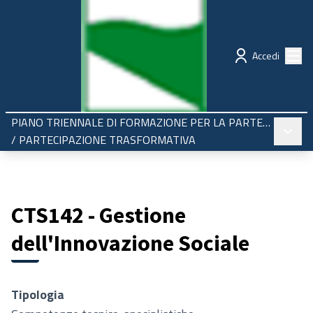
Regione Emilia-Romagna
Partecipazione
Menù
Accedi
PIANO TRIENNALE DI FORMAZIONE PER LA PARTECIPAZIONE 2025-2027
Menù pr
/
PARTECIPAZIONE TRASFORMATIVA
CTS142 - Gestione
dell'Innovazione Sociale
Tipologia