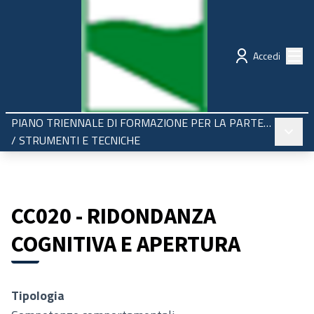
Regione Emilia-Romagna
Partecipazione
Menù
Accedi
PIANO TRIENNALE DI FORMAZIONE PER LA PARTECIPAZIONE 2025-2027
Menù pr
/
STRUMENTI E TECNICHE
CC020 - RIDONDANZA
COGNITIVA E APERTURA
Tipologia