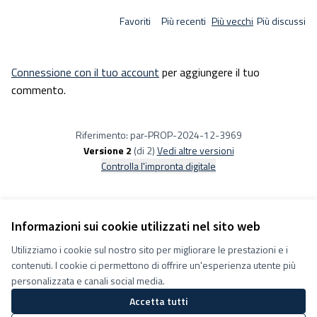
Favoriti
Più recenti
Più vecchi
Più discussi
Connessione con il tuo account
per aggiungere il tuo
commento.
Riferimento: par-PROP-2024-12-3969
Versione 2
(di 2)
vedi altre versioni
Controlla l'impronta digitale
Informazioni sui cookie utilizzati nel sito web
Utilizziamo i cookie sul nostro sito per migliorare le prestazioni e i
Termini e condizioni d''uso
contenuti. I cookie ci permettono di offrire un'esperienza utente più
Impostazioni Cookie
Decidiamo su Facebook
personalizzata e canali social media.
Decidiamo su YouTube
Accetta tutti
(Collegamento esterno)
(Collegamento esterno)