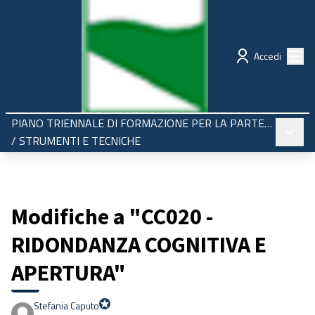
Regione Emilia-Romagna
Partecipazione
Menù
Accedi
PIANO TRIENNALE DI FORMAZIONE PER LA PARTECIPAZIONE 2025-2027
Menù pr
/
STRUMENTI E TECNICHE
Modifiche a "CC020 -
RIDONDANZA COGNITIVA E
APERTURA"
Stefania Caputo